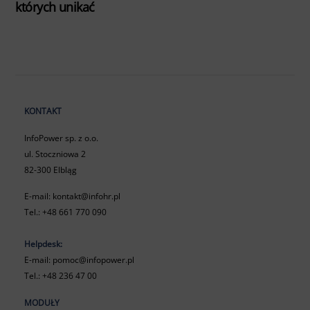
których unikać
KONTAKT
InfoPower sp. z o.o.
ul. Stoczniowa 2
82-300 Elbląg
E-mail:
kontakt@infohr.pl
Tel.:
+48 661 770 090
Helpdesk:
E-mail:
pomoc@infopower.pl
Tel.:
+48 236 47 00
MODUŁY