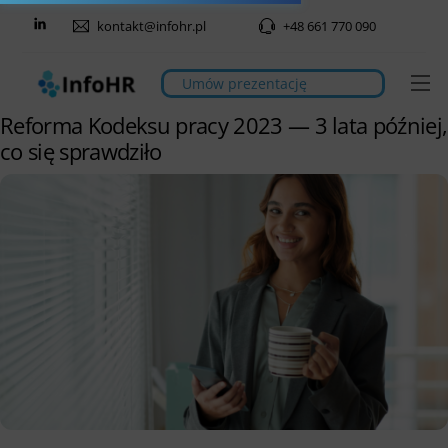
Skip
kontakt@infohr.pl
+48 661 770 090
to
content
M
Umów prezentację
Reforma Kodeksu pracy 2023 — 3 lata później,
co się sprawdziło