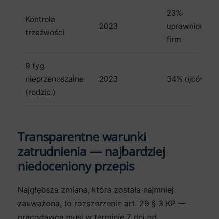
23%
Kontrola
2023
uprawnionych
trzeźwości
firm
9 tyg.
nieprzenoszalne
2023
34% ojców
(rodzic.)
Transparentne warunki
zatrudnienia — najbardziej
niedoceniony przepis
Najgłębsza zmiana, która została najmniej
zauważona, to rozszerzenie art. 29 § 3 KP —
pracodawca musi w terminie 7 dni od