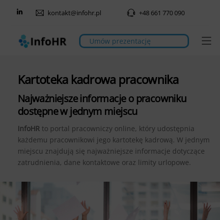
Skip
kontakt@infohr.pl
+48 661 770 090
to
content
M
Umów prezentację
Kartoteka kadrowa pracownika
Najważniejsze informacje o pracowniku
dostępne w jednym miejscu
InfoHR
to portal pracowniczy online, który udostępnia
każdemu pracownikowi jego kartotekę kadrową. W jednym
miejscu znajdują się najważniejsze informacje dotyczące
zatrudnienia, dane kontaktowe oraz limity urlopowe.