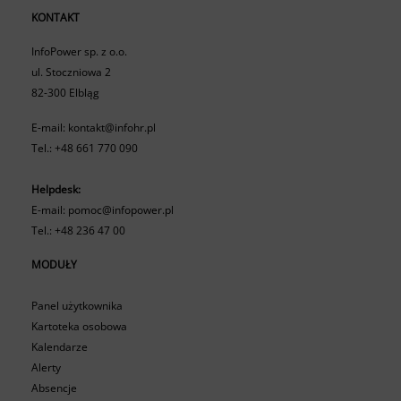
KONTAKT
InfoPower sp. z o.o.
ul. Stoczniowa 2
82-300 Elbląg
E-mail:
kontakt@infohr.pl
Tel.:
+48 661 770 090
Helpdesk:
E-mail:
pomoc@infopower.pl
Tel.:
+48 236 47 00
MODUŁY
Panel użytkownika
Kartoteka osobowa
Kalendarze
Alerty
Absencje