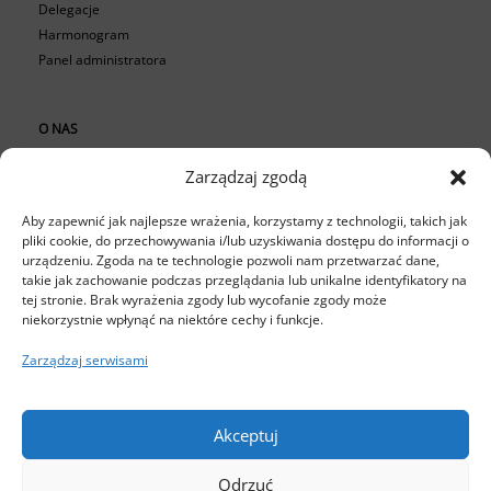
Delegacje
Harmonogram
Panel administratora
O NAS
O firmie
Zarządzaj zgodą
FAQ
Aby zapewnić jak najlepsze wrażenia, korzystamy z technologii, takich jak
Cennik
pliki cookie, do przechowywania i/lub uzyskiwania dostępu do informacji o
urządzeniu. Zgoda na te technologie pozwoli nam przetwarzać dane,
takie jak zachowanie podczas przeglądania lub unikalne identyfikatory na
USŁUGI
tej stronie. Brak wyrażenia zgody lub wycofanie zgody może
niekorzystnie wpłynąć na niektóre cechy i funkcje.
Kadry i płace
Zarządzaj serwisami
Akceptuj
Infopower sp z .o.o., ul. Stoczniowa 2, 82-300 Elbląg,
infohr.pl NIP: 5782678396, VAT No: PL5782678396, Regon:
Odrzuć
170917637, KRS 0000154332, Sąd Rejonowy w Olsztynie, VIII