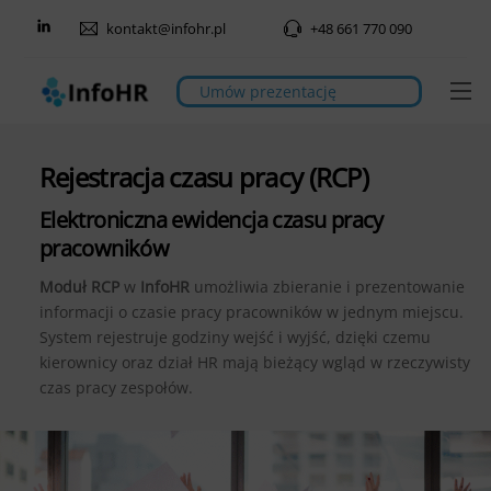
Skip
kontakt@infohr.pl
+48 661 770 090
to
content
M
Umów prezentację
Rejestracja czasu pracy (RCP)
Elektroniczna ewidencja czasu pracy
pracowników
Moduł RCP
w
InfoHR
umożliwia zbieranie i prezentowanie
informacji o czasie pracy pracowników w jednym miejscu.
System rejestruje godziny wejść i wyjść, dzięki czemu
kierownicy oraz dział HR mają bieżący wgląd w rzeczywisty
czas pracy zespołów.