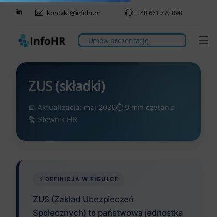
Skip
kontakt@infohr.pl
+48 661 770 090
to
content
M
Umów prezentację
ZUS (składki)
📅 Aktualizacja: maj 2026
⏱️ 9 min czytania
📚 Słownik HR
⚡ DEFINICJA W PIGUŁCE
ZUS (Zakład Ubezpieczeń
Społecznych) to państwowa jednostka