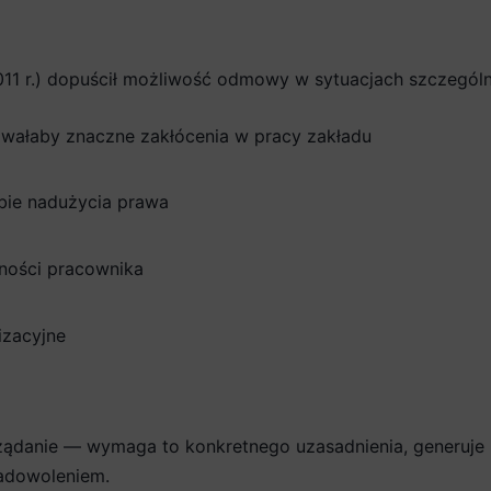
011 r.) dopuścił możliwość odmowy w sytuacjach szczegól
ałaby znaczne zakłócenia w pracy zakładu
ybie nadużycia prawa
ności pracownika
izacyjne
ądanie — wymaga to konkretnego uzasadnienia, generuje k
adowoleniem.