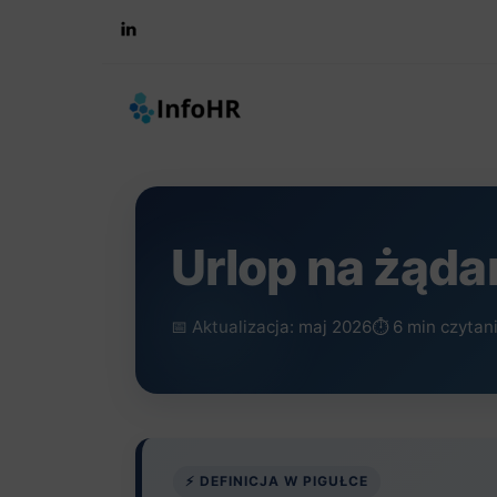
Skip
to
content
Urlop na żąda
📅 Aktualizacja: maj 2026
⏱️ 6 min czytan
⚡ DEFINICJA W PIGUŁCE