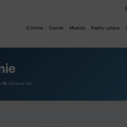
O firmie
Cennik
Moduły
Kadry i płace
nie
ia
📚 Słownik HR