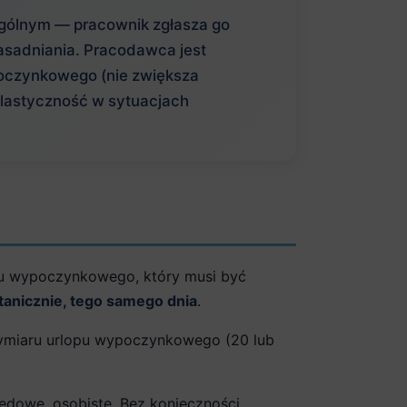
gólnym — pracownik zgłasza go
asadniania. Pracodawca jest
ypoczynkowego (nie zwiększa
elastyczność w sytuacjach
opu wypoczynkowego, który musi być
tanicznie, tego samego dnia
.
 wymiaru urlopu wypoczynkowego (20 lub
ędowe, osobiste. Bez konieczności