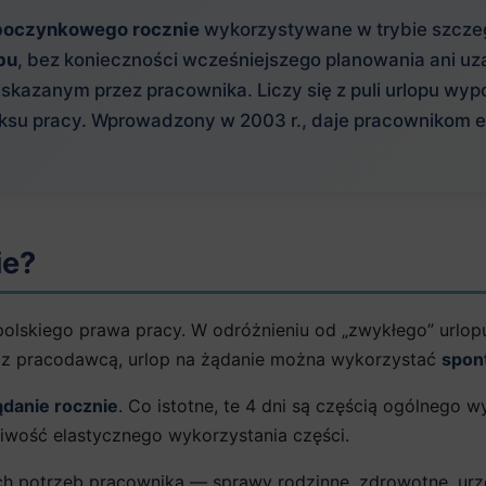
ypoczynkowego rocznie
wykorzystywane w trybie szcze
pu
, bez konieczności wcześniejszego planowania ani uz
wskazanym przez pracownika. Liczy się z puli urlopu w
deksu pracy. Wprowadzony w 2003 r., daje pracownikom 
ie?
 polskiego prawa pracy. W odróżnieniu od „zwykłego” url
 z pracodawcą, urlop na żądanie można wykorzystać
spon
ądanie rocznie
. Co istotne, te 4 dni są częścią ogólnego
liwość elastycznego wykorzystania części.
ych potrzeb pracownika — sprawy rodzinne, zdrowotne, urz