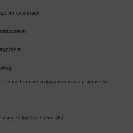
zęciem dnia pracy
rzedzeniem
przyczyny
awcę
rlopu w terminie wskazanym przez pracownika
nizacyjne (orzecznictwo SN)