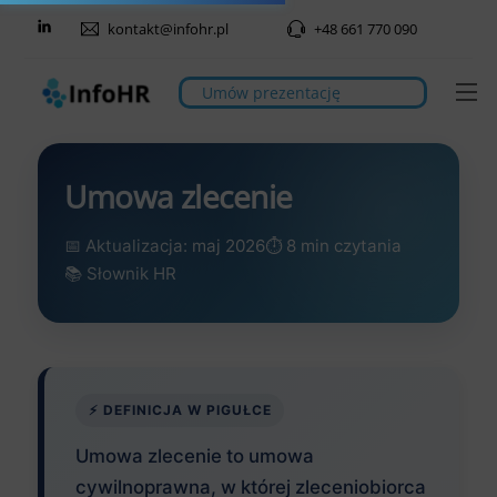
Skip
kontakt@infohr.pl
+48 661 770 090
to
content
M
Umów prezentację
Umowa zlecenie
📅 Aktualizacja: maj 2026
⏱️ 8 min czytania
📚 Słownik HR
⚡ DEFINICJA W PIGUŁCE
Umowa zlecenie to umowa
cywilnoprawna, w której zleceniobiorca