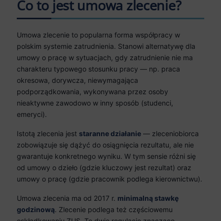
Co to jest umowa zlecenie?
Umowa zlecenie to popularna forma współpracy w
polskim systemie zatrudnienia. Stanowi alternatywę dla
umowy o pracę w sytuacjach, gdy zatrudnienie nie ma
charakteru typowego stosunku pracy — np. praca
okresowa, dorywcza, niewymagająca
podporządkowania, wykonywana przez osoby
nieaktywne zawodowo w inny sposób (studenci,
emeryci).
Istotą zlecenia jest
staranne działanie
— zleceniobiorca
zobowiązuje się dążyć do osiągnięcia rezultatu, ale nie
gwarantuje konkretnego wyniku. W tym sensie różni się
od umowy o dzieło (gdzie kluczowy jest rezultat) oraz
umowy o pracę (gdzie pracownik podlega kierownictwu).
Umowa zlecenia ma od 2017 r.
minimalną stawkę
godzinową
. Zlecenie podlega też częściowemu
oskładkowaniu ZUS. Te dwie regulacje znacząco