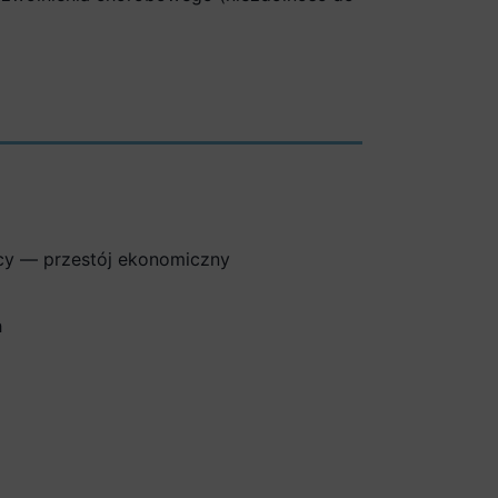
acy — przestój ekonomiczny
h