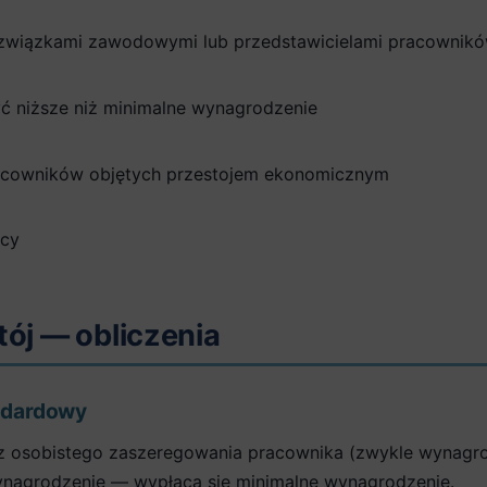
związkami zawodowymi lub przedstawicielami pracownik
ć niższe niż minimalne wynagrodzenie
acowników objętych przestojem ekonomicznym
ęcy
ój — obliczenia
ndardowy
 osobistego zaszeregowania pracownika (zwykle wynagrodz
wynagrodzenie — wypłaca się minimalne wynagrodzenie.