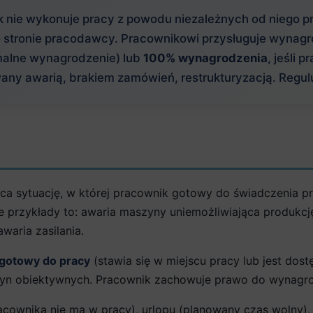
ik nie wykonuje pracy z powodu niezależnych od niego p
 stronie pracodawcy. Pracownikowi przysługuje wynag
imalne wynagrodzenie) lub
100% wynagrodzenia
, jeśli
ny awarią, brakiem zamówień, restrukturyzacją. Reguluj
jąca sytuację, w której pracownik gotowy do świadczenia 
e przykłady to: awaria maszyny uniemożliwiająca produkc
waria zasilania.
gotowy do pracy
(stawia się w miejscu pracy lub jest do
yn obiektywnych. Pracownik zachowuje prawo do wynagro
pracownika nie ma w pracy), urlopu (planowany czas wolny)