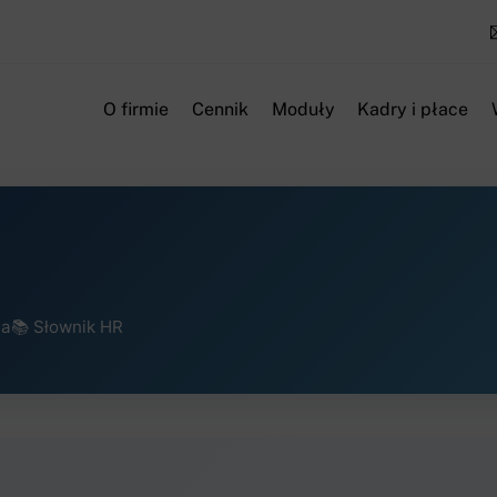
O firmie
Cennik
Moduły
Kadry i płace
ia
📚 Słownik HR