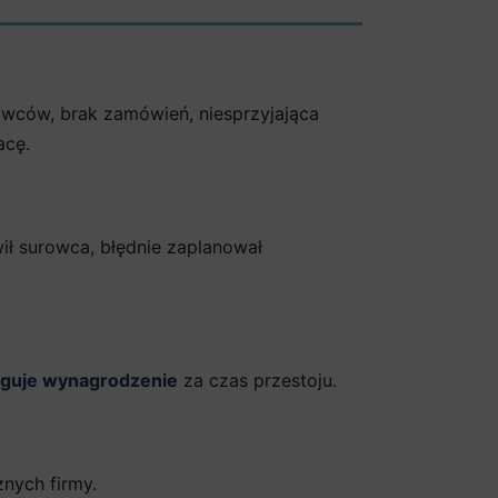
owców, brak zamówień, niesprzyjająca
acę.
ł surowca, błędnie zaplanował
uguje wynagrodzenie
za czas przestoju.
nych firmy.