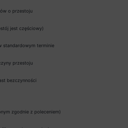
ów o przestoju
estój jest częściowy)
w standardowym terminie
czyny przestoju
ast bezczynności
ępnym zgodnie z poleceniem)