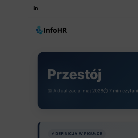
Skip
to
content
Przestój
📅 Aktualizacja: maj 2026
⏱️ 7 min czytan
⚡ DEFINICJA W PIGUŁCE