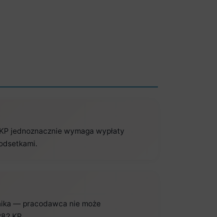
1 KP jednoznacznie wymaga wypłaty
odsetkami.
wnika — pracodawca nie może
282 KP.