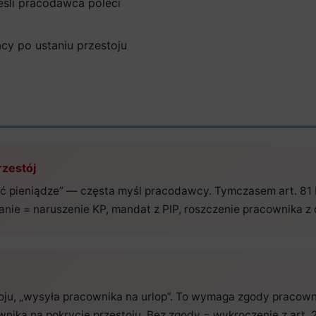
eśli pracodawca poleci
cy po ustaniu przestoju
rzestój
tać pieniądze” — częsta myśl pracodawcy. Tymczasem art. 8
ie = naruszenie KP, mandat z PIP, roszczenie pracownika z 
oju, „wysyła pracownika na urlop”. To wymaga zgody praco
nika na pokrycie przestoju. Bez zgody = wykroczenie z art. 