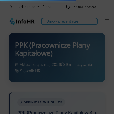
Skip
kontakt@infohr.pl
+48 661 770 090
to
content
M
Umów prezentację
PPK (Pracownicze Plany
Kapitałowe)
📅 Aktualizacja: maj 2026
⏱️ 9 min czytania
📚 Słownik HR
⚡ DEFINICJA W PIGUŁCE
PPK (Pracownicze Plany Kapitałowe) to