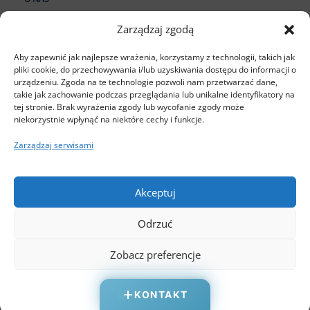
O firmie
Zarządzaj zgodą
FAQ
Aby zapewnić jak najlepsze wrażenia, korzystamy z technologii, takich jak
Cennik
pliki cookie, do przechowywania i/lub uzyskiwania dostępu do informacji o
urządzeniu. Zgoda na te technologie pozwoli nam przetwarzać dane,
takie jak zachowanie podczas przeglądania lub unikalne identyfikatory na
USŁUGI
tej stronie. Brak wyrażenia zgody lub wycofanie zgody może
niekorzystnie wpłynąć na niektóre cechy i funkcje.
Kadry i płace
Zarządzaj serwisami
Akceptuj
Infopower sp z .o.o., ul. Stoczniowa 2, 82-300 Elbląg,
infohr.pl NIP: 5782678396, VAT No: PL5782678396, Regon:
Odrzuć
170917637, KRS 0000154332, Sąd Rejonowy w Olsztynie, VIII
Wydział Gospodarczy Krajowego Rejestru Sądowego.
Zobacz preferencje
© 2025 infohr.pl All rights reserved
Oświadczenie o prywatności
KONTAKT