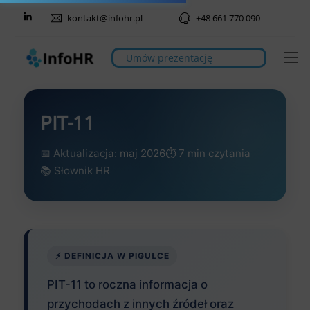
Skip
kontakt@infohr.pl
+48 661 770 090
to
content
M
Umów prezentację
PIT-11
📅 Aktualizacja: maj 2026
⏱️ 7 min czytania
📚 Słownik HR
⚡ DEFINICJA W PIGUŁCE
PIT-11 to roczna informacja o
przychodach z innych źródeł oraz